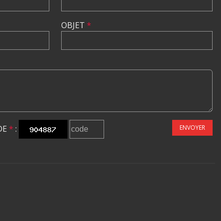
OBJET
*
DE
*
:
ENVOYER