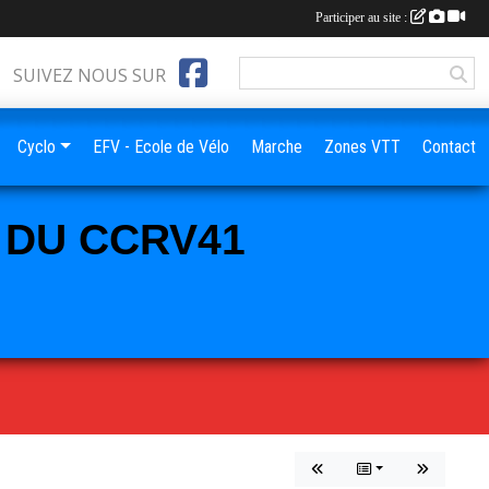
Participer au site :
SUIVEZ NOUS SUR
Cyclo
EFV - Ecole de Vélo
Marche
Zones VTT
Contact
L DU CCRV41