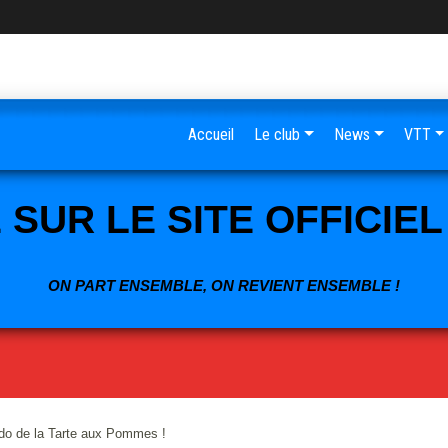
Accueil
Le club
News
VTT
SUR LE SITE OFFICIE
ON PART ENSEMBLE, ON REVIENT ENSEMBLE !
do de la Tarte aux Pommes !